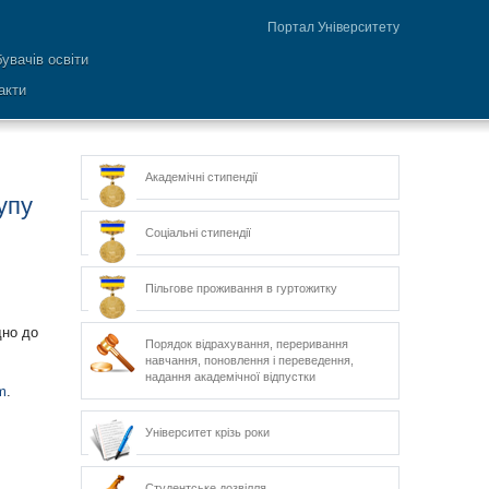
Портал Університету
увачів освіти
акти
Академічні стипендії
упу
Соціальні стипендії
Пільгове проживання в гуртожитку
дно до
Порядок відрахування, переривання
навчання, поновлення і переведення,
надання академічної відпустки
m
.
Університет крізь роки
Студентське дозвілля