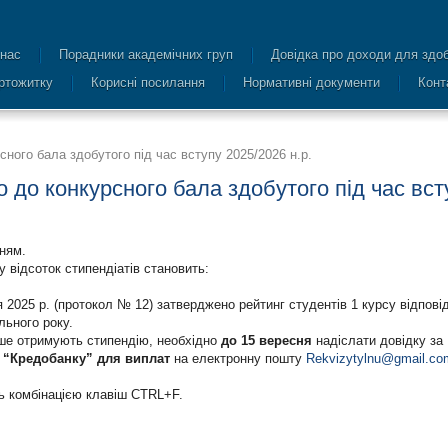
 нас
Порадники академічних груп
Довідка про доходи для здоб
уртожитку
Корисні посилання
Нормативні документи
Конт
сного бала здобутого під час вступу 2025/2026 н.р.
о до конкурсного бала здобутого під час вст
ням.
у відсоток стипендіатів становить:
я 2025 р. (протокол № 12) затверджено рейтинг студентів 1 курсу відпові
льного року.
рше отримують стипендію, необхідно
до 15 вересня
надіслати довідку за
 “Кредобанку” для виплат
на електронну пошту
Rekvizytylnu@gmail.co
ь комбінацією клавіш CTRL+F.