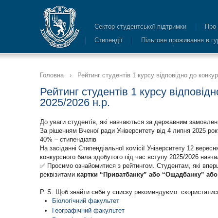
Сектор студентської підтримки
Про
Стипендії
Пільгове проживання в г
Головна
›
Рейтинг студентів 1 курсу відповідно до конкур
Рейтинг студентів 1 курсу відповідн
2025/2026 н.р.
До уваги студентів, які навчаються за державним замовлен
За рішенням Вченої ради Університету від 4 липня 2025 рок
40% – стипендіатів
На засіданні Стипендіальної комісії Університету 12 вересн
конкурсного бала здобутого під час вступу 2025/2026 навча
✅ Просимо ознайомитися з рейтингом. Студентам, які впе
реквізитами
картки “Приватбанку” або “Ощадбанку” або
P. S. Щоб знайти себе у списку рекомендуємо скористатис
Біологічний факультет
Географічний факультет